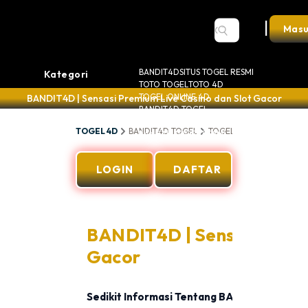
|
Mas
BANDIT4D
SITUS TOGEL RESMI
Kategori
TOTO TOGEL
TOTO 4D
TOGEL ONLINE 4D
BANDIT4D | Sensasi Premium Live Casino dan Slot Gacor
BANDIT4D TOGEL
TOGEL ONLINE
TOGEL 4D
BANDIT4D TOGEL
TOGEL ONLINE
BANDIT4
BANDAR TOGEL RESMI
LOGIN
DAFTAR
BANDI
BANDIT4D | Sensasi Premi
Sensas
Gacor
Premi
Sedikit Informasi Tentang BANDIT4D
Casino