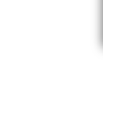
Deposit
Jam
Operasional
©2026 ~ S
🌹T
Mem
Tg.Bala
E
P