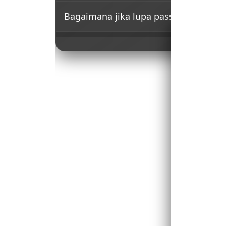
Pilih kategori 'Pragmatic Play' di lobby game, pilih game
Bagaimana jika lupa password di BA
lengkap.
INFORM
Klik 'Lupa Password' di halaman login, masukkan email ter
email.
BANDIT
Nama
Website
Permainan
Minimal
Deposit
Minimal
Withdraw
Metode