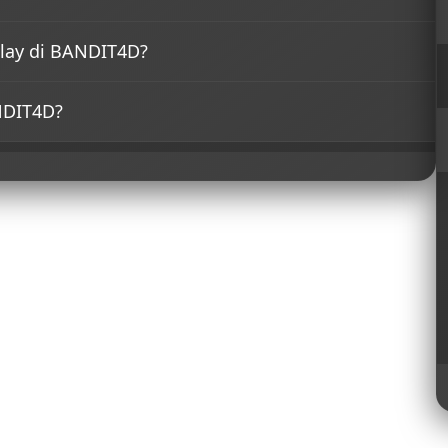
gabung, dibayar setiap minggu tanpa batas jumlah referral.
lay di BANDIT4D?
 favorit, dan langsung main dengan fitur buy bonus yang lengkap.
NDIT4D?
aftar, dan ikuti instruksi reset password yang dikirim ke email.