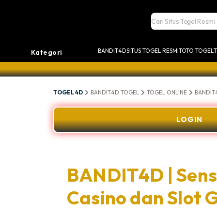
BANDIT4D
SITUS TOGEL RESMI
TOTO TOGEL
Kategori
TOGEL 4D
BANDIT4D TOGEL
TOGEL ONLINE
BANDIT4
LOGIN
BANDIT4D | Sens
Casino dan Slot 