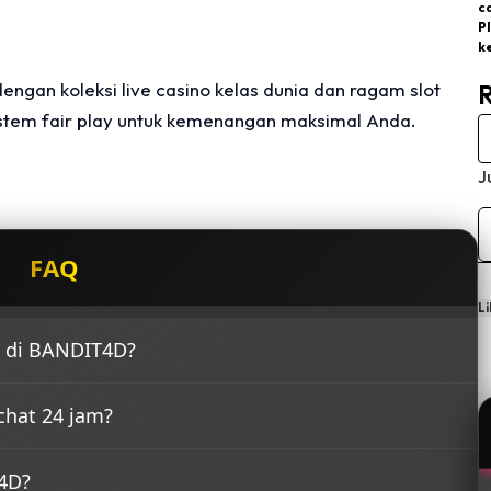
c
P
k
engan koleksi live casino kelas dunia dan ragam slot
istem fair play untuk kemenangan maksimal Anda.
J
FAQ
L
i di BANDIT4D?
a data deposit & withdraw akan tampil lengkap dengan timestamp.
hat 24 jam?
stop melalui live chat, WhatsApp, dan Telegram.
T4D?