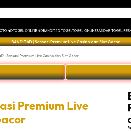
TOTO 4D
TOGEL ONLINE 4D
BANDIT4D TOGEL
TOGEL ONLINE
BANDAR TOGEL RES
BANDIT4D | Sensasi Premium Live Casino dan Slot Gacor
D | Sensasi Premium Live Casino dan Slot Gacor
asi Premium Live
Gacor
R