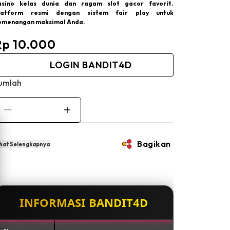
asino kelas dunia dan ragam slot gacor favorit.
latform resmi dengan sistem fair play untuk
emenangan maksimal Anda.
Rp 10.000
LOGIN BANDIT4D
umlah
Bagikan
ihat Selengkapnya
INFORMASI BANDIT4D