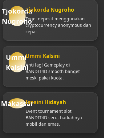
Tjokorda
Tjokorda Nugroho
Togel deposit menggunakan
Nugroho
cryptocurrency anonymous dan
cepat.
Ummi
Ummi Kalsini
Anti lag! Gameplay di
Kalsini
BANDIT4D smooth banget
meski pakai kuota.
Makassar
Isnaini Hidayah
Event tournament slot
BANDIT4D seru, hadiahnya
mobil dan emas.